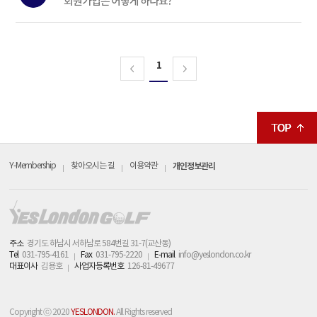
회원가입은 어떻게 하나요?
1
Y-Membership
찾아오시는 길
이용약관
개인정보관리
주소
경기도 하남시 서하남로 584번길 31-7(교산동)
Tel
031-795-4161
Fax
031-795-2220
E-mail
info@yeslondon.co.kr
대표이사
김용호
사업자등록번호
126-81-49677
Copyright ⓒ 2020
YESLONDON.
All Rights reserved